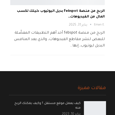
الربح من منصة Febspot بديل اليوتيوب دليلك لكسب
المال من الفيديوهات…
.Eman E
يناير 31, 2025
الربح من منصة febspot أحد أهم التطبيقات المفضّلة
للبعض لنشر مقاطع الفيديوهات، والذي يعد المنافس
البديل ليوتيوب، إنها…
مقالات مميزة
كيف يعمل موقع مستقل ؟ وكيف يمكنك الربح
منه
يناير 10, 2023