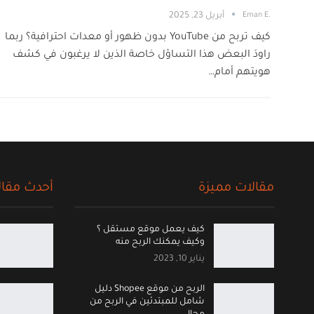
.Eman E
أبريل 23, 2025
كيف تربح من YouTube بدون ظهور أو معدات احترافية؟ ربما
راودَ البعض هذا التساؤل خاصة الذين لا يرغبون في كشف
هويتهم أمام…
مقالات مميزة
أحدث مقال
كيف يعمل موقع مستقل ؟
وكيف يمكنك الربح منه
يناير 10, 2023
الربح من موقع Shopee دليل
شامل للمبتدئين في الربح من