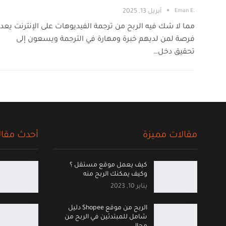
.Eman E
أبريل 13, 2025
مما لا شك فيه الربح من ترجمة الفيديوهات على الإنترنت يعد
فرصة لمن لديهم خبرة ومهارة في الترجمة ويسعون إلى
تحقيق دخل…
مقالات مميزة
أحدث مقال
كيف يعمل موقع مستقل ؟
وكيف يمكنك الربح منه
يناير 10, 2023
الربح من موقع Shopee دليل
شامل للمبتدئين في الربح من