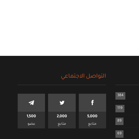
التواصل الاجتماعي
384
119
1,500
2,000
5,000
89
متابع
متابع
عضو
69