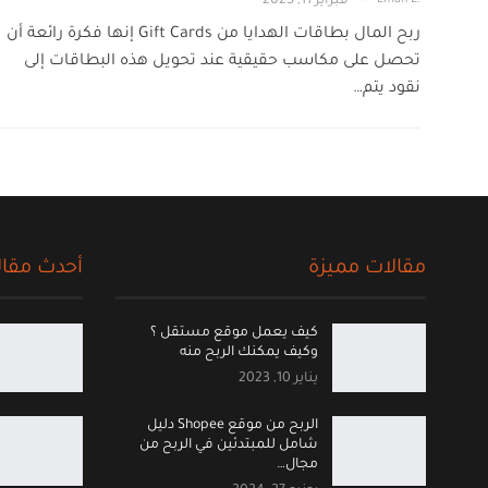
فبراير 11, 2025
ربح المال بطاقات الهدايا من Gift Cards إنها فكرة رائعة أن
تحصل على مكاسب حقيقية عند تحويل هذه البطاقات إلى
نقود يتم…
مقالات مميزة
أحدث مقال
كيف يعمل موقع مستقل ؟
وكيف يمكنك الربح منه
يناير 10, 2023
الربح من موقع Shopee دليل
شامل للمبتدئين في الربح من
مجال…