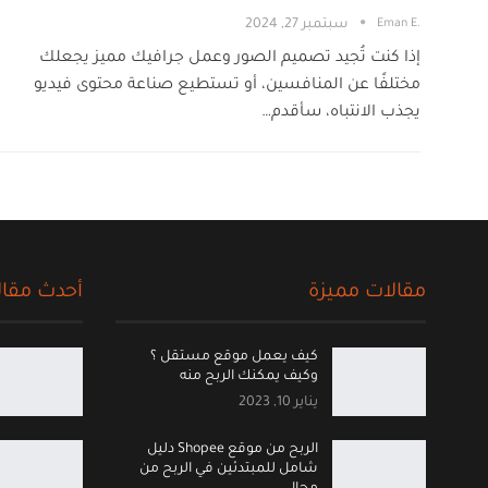
.Eman E
سبتمبر 27, 2024
إذا كنت تُجيد تصميم الصور وعمل جرافيك مميز يجعلك
مختلفًا عن المنافسين، أو تستطيع صناعة محتوى فيديو
يجذب الانتباه، سأقدم…
مقالات مميزة
أحدث مقال
كيف يعمل موقع مستقل ؟
وكيف يمكنك الربح منه
يناير 10, 2023
الربح من موقع Shopee دليل
شامل للمبتدئين في الربح من