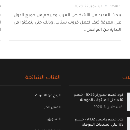
.Eman E
ديسمبر 22, 2023
3
يبحث العديد من الأشخاص العرب وغيرهم من جميع الدول
ي
على معرفة كيف اعمل قروب سناب، وذلك حتى يتمكنوا في
ا
البداية من التواصل…
ا
ات
الفئات الشائعة
كود خصم سبورتر EX56 – خصم
الربح من الإنترنت
10% على المنتجات المؤهلة
أغسطس 6, 2026
العمل الحر
التسويق
كود خصم وايتس A132 – خصم
5% على المنتجات المؤهلة