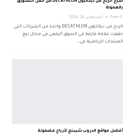
شرح الربح من ديكاتلون DECATHLON من خلال التسويق
بالعمولة
.Eman E
أغسطس 26, 2024
الربح من ديكاتلون DECATHLON واحدة من الشركات التي
حققت علامة فارقة في السوق الرقمي في مجال بيع
المنتجات الرياضية في…
أفضل مواقع الدروب شيبنج لأرباح مضمونة