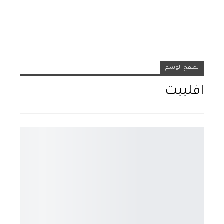
تصفح الوسم
افلييت