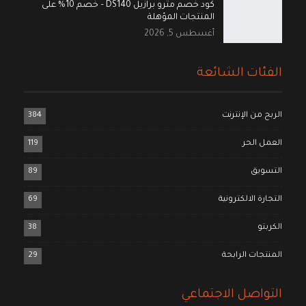
كود خصم مترو برازيل DS140 – خصم 10% على
المنتجات المؤهلة
أغسطس 5, 2026
الفئات الشائعة
الربح من الإنترنت
384
العمل الحر
119
التسويق
89
التجارة الالكترونية
69
الكربتو
38
المنتجات الرابحة
29
التواصل الاجتماعي