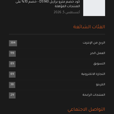
كود خصم مترو برازيل DS140 – خصم 10% على
المنتجات المؤهلة
أغسطس 5, 2026
الفئات الشائعة
الربح من الإنترنت
384
العمل الحر
119
التسويق
89
التجارة الالكترونية
69
الكربتو
38
المنتجات الرابحة
29
التواصل الاجتماعي