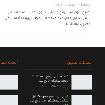
.Eman E
فبراير 26, 2024
أصبح اليوم من الرائع والمثير تسوق أحدث المنتجات عبر
الإنترنت، من خلال عدة ضغطات يمكنك رؤيتها أمامك في
غضون أيام قليلة…
مقالات مميزة
أحدث مقال
كيف يعمل موقع مستقل ؟
وكيف يمكنك الربح منه
يناير 10, 2023
الربح من موقع Shopee دليل
شامل للمبتدئين في الربح من