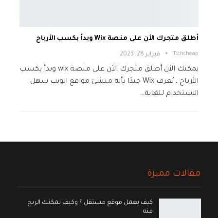
أطلق متجرك الأن على منصة Wix وبدأ بكسب الأرباح
Tichcheap
فبراير 28, 2023
يمكنك الأن أطلق متجرك الأن على منصة wix وبدأ بكسب
الأرباح ، يُعرف Wix جيدًا بأنه منشئ مواقع الويب سهل
الاستخدام للغاية…
مقالات مميزة
كيف يعمل موقع مستقل ؟ وكيف يمكنك الربح
منه