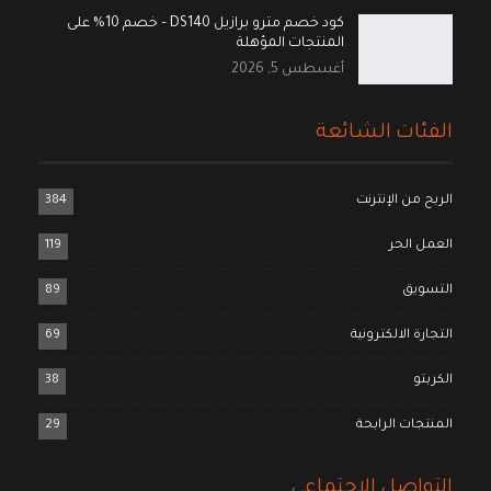
كود خصم مترو برازيل DS140 – خصم 10% على
المنتجات المؤهلة
أغسطس 5, 2026
الفئات الشائعة
الربح من الإنترنت
384
العمل الحر
119
التسويق
89
التجارة الالكترونية
69
الكربتو
38
المنتجات الرابحة
29
التواصل الاجتماعي