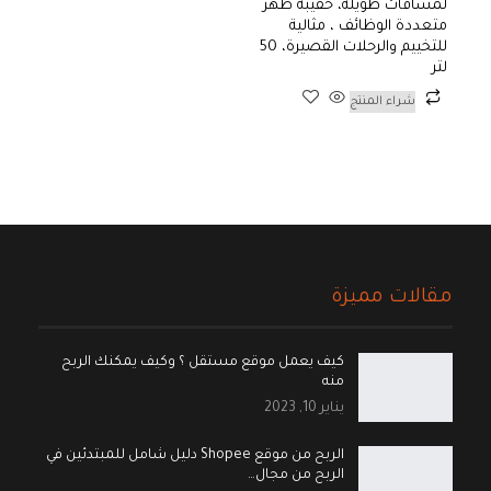
لمسافات طويلة، حقيبة ظهر
متعددة الوظائف ، مثالية
للتخييم والرحلات القصيرة، 50
لتر
شراء المنتج
مقالات مميزة
كيف يعمل موقع مستقل ؟ وكيف يمكنك الربح
منه
يناير 10, 2023
الربح من موقع Shopee دليل شامل للمبتدئين في
الربح من مجال…