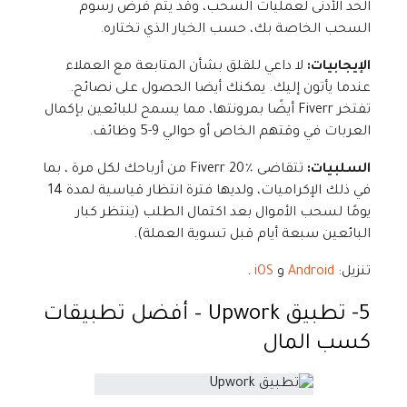
الحد الأدنى لعمليات السحب، وقد يتم فرض رسوم
السحب الخاصة بك، حسب الخيار الذي تختاره.
الإيجابيات:
لا داعي للقلق بشأن المتابعة مع العملاء
عندما يأتون إليك. يمكنك أيضا الحصول على نصائح.
تفتخر Fiverr أيضًا بمرونتها، مما يسمح للبائعين بإكمال
العربات في وقتهم الخاص أو حوالي 9-5 وظائف.
السلبيات:
تتقاضى Fiverr 20٪ من أرباحك لكل مرة ، بما
في ذلك الإكراميات، ولديها فترة انتظار قياسية لمدة 14
يومًا لسحب الأموال بعد اكتمال الطلب (ينتظر كبار
البائعين سبعة أيام قبل تسوية العملة).
تنزيل:
Android
و
iOS
.
5- تطبيق
Upwork – أفضل تطبيقات
كسب المال