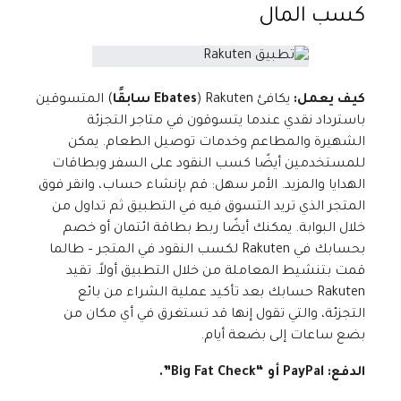
كسب المال
كيف يعمل:
يكافئ Rakuten (
Ebates سابقًا
) المتسوقين
باسترداد نقدي عندما يتسوقون في متاجر التجزئة
الشهيرة والمطاعم وخدمات توصيل الطعام. يمكن
للمستخدمين أيضًا كسب النقود على السفر وبطاقات
الهدايا والمزيد. الأمر سهل: قم بإنشاء حساب، وانقر فوق
المتجر الذي تريد التسوق فيه في التطبيق ثم تداول من
خلال البوابة. يمكنك أيضًا ربط بطاقة ائتمان أو خصم
بحسابك في Rakuten لكسب النقود في المتجر – طالما
قمت بتنشيط المعاملة من خلال التطبيق أولاً. تقيد
Rakuten حسابك بعد تأكيد عملية الشراء من بائع
التجزئة، والتي تقول إنها قد تستغرق في أي مكان من
بضع ساعات إلى بضعة أيام.
الدفع: PayPal أو “Big Fat Check”.