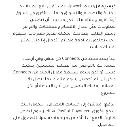
كيف يعمل:
يربط Upwork المستقلين مع العربات في
الكتابة والتصميم والتسويق والفئات الأخرى في السوق.
أولاً، تقوم بإنشاء ملف تعريف. يجب أن تتضمن
معلومات مثل مجال الاهتمام ومتطلباتك والتوافر
وسعر الطلب. بعد ذلك، يمكنك تقديم مقترحات. سيقوم
المستهلكون بمراجعة وتقييم الأعمال إذا كنت تعتبر
نفسك مناسبا.
تبدأ بعدد محدد من Connects كل شهر، وهي أرصدة
تسمح لك بالتواصل مع العملاء المحتملين. يمكنك
كسب أو دفع رسوم بسيطة مقابل المزيد من Connects،
ولكن لن يتم تحصيل رسوم منك عندما يتصل بك
العملاء. يمكنك الحصول على أجر بالساعة أو لكل
مشروع.
الدفع:
مباشرة إلى حسابك المصرفي، التحويل البنكي،
الدفع الفوري، PayPal، Payoneer. هناك رسوم لبعض
خيارات الدفع، لذا تأكد من مراجعة Upwork للحصول على
التفاصيل.