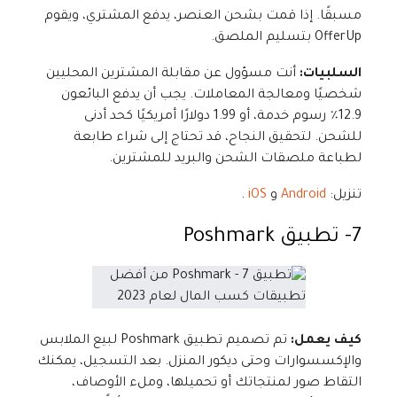
مسبقًا. إذا قمت بشحن العنصر، يدفع المشتري، ويقوم
OfferUp بتسليم الملصق.
السلبيات:
أنت مسؤول عن مقابلة المشترين المحليين
شخصيًا ومعالجة المعاملات. يجب أن يدفع البائعون
12.9٪ رسوم خدمة، أو 1.99 دولارًا أمريكيًا كحد أدنى
للشحن. لتحقيق النجاح، قد تحتاج إلى شراء طابعة
لطباعة ملصقات الشحن والبريد للمشترين.
تنزيل:
Android
و
iOS
.
7- تطبيق
Poshmark
كيف يعمل:
تم تصميم تطبيق Poshmark لبيع الملابس
والإكسسوارات وحتى ديكور المنزل. بعد التسجيل، يمكنك
التقاط صور لمنتجاتك أو تحميلها، وملء الأوصاف،