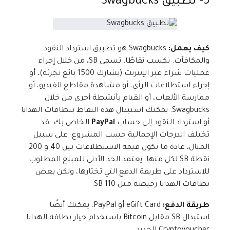
3- تطبيق Swagbucks
كيف يعمل:
Swagbucks هو تطبيق استرداد النقود
والمكافآت. تكسب نقاطًا، تسمى SB، من خلال إجراء
عمليات شراء عبر الإنترنت (يشارك 1500 بائع تجزئة)، أو
إجراء استطلاعات الرأي، أو مشاهدة مقاطع الفيديو، أو
ممارسة الألعاب، أو القيام بأنشطة أخرى من خلال
Swagbucks. يمكنك استبدال هذه النقاط ببطاقات الهدايا
أو استرداد النقود إلى حساب
PayPal
الخاص بك. قد
تختلف الدرجات الإجمالية حسب المشروع. على سبيل
المثال، عادة ما تكون قيمة الاستطلاعات بين 40 و 200
نقطة SB لكل منها. يعتمد الحد الأدنى للمبلغ المطلوب
للاسترداد على طريقة الدفع التي تختارها، ولكن بعض
بطاقات الهدايا رخيصة مثل 110 SB.
طريقة الدفع:
eGift Card أو PayPal. يمكنك أيضًا
استبدال SB مقابل Bitcoin باستخدام خيار بطاقة الهدايا