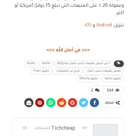
وعمولة 20 ٪ على المبيعات التي تبلغ 15 دولارًا أمريكيًا أو
أكثر.
تنزيل:
Android
و
iOS
.
<<< في أمان الله >>>
7 من أفضل تطبيقات كسب المال لعام 2023
Ibotta
PayPal
أفضل تطبيقات كسب المال
الربح من التطبيقات
تطبيق Fiverr
تطبيق Ibotta
تطبيق OfferUp
1
114
شارك
Tichcheap
147 المشاركات
125