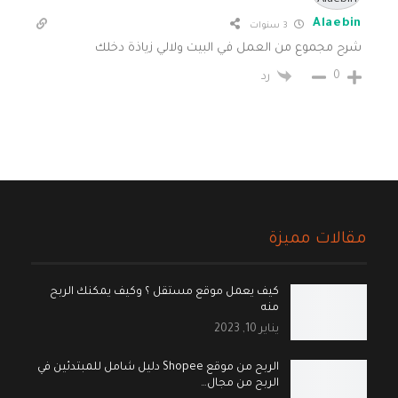
Alaebin
3 سنوات
شرح مجموع من العمل في البيت ولالي زياذة دخلك
0
رد
مقالات مميزة
كيف يعمل موقع مستقل ؟ وكيف يمكنك الربح
منه
يناير 10, 2023
الربح من موقع Shopee دليل شامل للمبتدئين في
الربح من مجال…