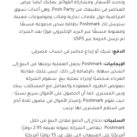
وتحديد الأسعار، ومشاركة القوائم. يمكنك أيضًا عرض
العناصر في تطبيقك من Posh Party، وهي أحداث تسوق
افتراضية حول علامات تجارية وفئات وموضوعات معينة.
سترسل لك Poshmark بطاقة شحن مدفوعة مسبقًا
ومعنونة مسبقًا عبر البريد الإلكتروني فورًا بعد الشراء.
ثم ترسل الحزمة عبر USPS.
الدفع:
شيك أو إيداع مباشر في حساب مصرفي.
الإيجابيات:
Poshmark يجعل العملية برمتها من البيع إلى
الشحن سهلة. بالإضافة إلى ذلك، ليس عليك مقابلة
الغرباء شخصيًا لإجراء عملية بيع. ستقوم الشركة
بتعويض الطرود المفقودة والتعامل مع المشكلات بينك
وبين المشتري. كما أن الحصول على الأموال سريع نسبيًا ؛
حيث تقوم Poshmark بإصدار الأموال في غضون ثلاثة أيام
من استلام المشترين لها ترتيب.
السلبيات:
تحتاج إلى الدفع مقابل البيع من خلال
Poshmark. تتقاضى الشركة عمولة بقيمة 2.95 دولارًا
أمريكيًا على المبيعات التي تقل عن 15 دولارًا أمريكيًا