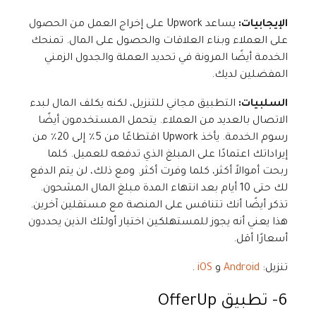
الإيجابيات:
يساعد Upwork على إخراج العمل من الحصول
على العملاء وبناء العلاقات والحصول على المال. تمنحك
الخدمة أيضًا المرونة في تحديد العملة والجدول الزمني
المفضلين لديك.
السلبيات:
التطبيق مجاني للتنزيل، لكنه يكلف المال لبدء
الاتصال بالعديد من العملاء. يتحمل المستخدمون أيضًا
رسوم الخدمة. يأخذ Upwork اقتطاعًا من 5٪ إلى 20٪ من
إيراداتك اعتمادًا على المبلغ الذي تدفعه للعميل. كلما
ربحت أموالاً أكثر، كلما وفرت أكثر. ومع ذلك، لن يتم الدفع
لك حتى 10 أيام بعد انتهاء المدة مبلغ المال المشحون.
تذكر أيضًا أنك تتنافس على المنصة مع مستقلين آخرين.
هذا يعني أنه يجوز للمستهلكين اختيار أولئك الذين يحددون
أسعارًا أقل.
تنزيل:
Android
و
iOS
.
6- تطبيق
OfferUp