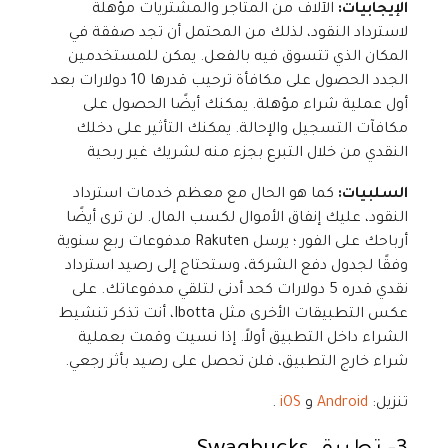
الإيجابيات:
الآلاف من المتاجر والمشتريات مؤهلة
لاسترداد النقود، لذلك من المحتمل أن تجد صفقة في
المكان الذي تتسوق فيه بالفعل. يمكن للمستخدمين
الجدد الحصول على مكافأة ترحيب قدرها 10 دولارات بعد
أول عملية شراء مؤهلة. يمكنك أيضًا الحصول على
مكافآت التسجيل والإحالة. يمكنك التأثير على دخلك
النقدي من خلال التبرع بجزء منه لشريك غير ربحية
السلبيات:
كما هو الحال مع معظم خدمات استرداد
النقود، عليك إنفاق الأموال لكسب المال. لن ترى أيضًا
أرباحك على الفور ؛ يرسل Rakuten مدفوعات ربع سنوية
وفقًا لجدول دفع الشركة، وستحتاج إلى رصيد استرداد
نقدي قدره 5 دولارات كحد أدنى لتلقي مدفوعاتك. على
عكس التطبيقات الأخرى مثل Ibotta، أنت تذكر تنشيط
الشراء داخل التطبيق أولاً. إذا نسيت وقمت بعملية
شراء خارج التطبيق، فلن تحصل على رصيد بأثر رجعي.
تنزيل:
Android
و
iOS
.