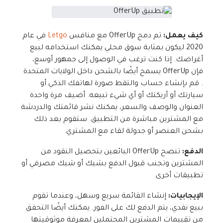
كيف يعمل:
تم دمج OfferUp مع منافس
Letgo
في عام
2020 ليكون بمثابة سوق محلي يمكنك استخدامه لبيع
أغراضك. إذا كنت ترغب في الوصول إلى جمهور أوسع،
فإن OfferUp يسمح أيضًا بالشحن داخل الولايات المتحدة
. قم بإنشاء حساب والتقط صورة لهاتفك الذكي أو
سيارتك أو أريكتك أو أي شيء تبيعه. أضيف مرة واحدة
العنوان والوصف والسعر، يمكنك نشر قائمتك والدردشة
مع المشترين مباشرة من التطبيق. ستقوم بعد ذلك
بشحن العنصر أو جدولة لقاء مع المشتري.
الدفع:
تنصح OfferUp البائعين بتحصيل النقود من
المشترين وتجنب قبول الدفع بشيك أو شيك مصرفي أو
تطبيقات أخرى.
الإيجابيات:
إنشاء القائمة سريع وسهل، وعندما تقوم
ببيع نقدي، يتم الدفع لك على الفور. يمكنك أيضًا التحقق
من تقييمات المشترين المحتملين لمعرفة موثوقيتها