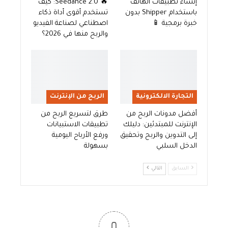
إنشاء تطبيقات الهاتف
🔥 Seedance 2.0: كيف
باستخدام Shipper بدون
تستخدم أقوى أداة ذكاء
خبرة برمجية 📱
اصطناعي لصناعة الفيديو
والربح منها في 2026؟
التجارة الالكترونية
الربح من الإنترنت
أفضل مدونات الربح من
طرق لتسريع الربح من
الإنترنت للمبتدئين: دليلك
تطبيقات الاستبيانات
إلى التدوين والربح وتحقيق
ورفع الأرباح اليومية
الدخل السلبي
بسهولة
السابق
التالي
0