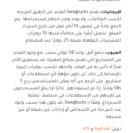
Cryptovoucher الجديد.
الإيجابيات:
تقدم Swagbucks العديد من الطرق المريحة
لكسب المكافآت، ولا يوجد وقت انتظار لاستخدامها. يتم
الدفع عادةً في غضون 10 أيام عمل من تاريخ استرداد
المبلغ. تحصل أيضًا على مكافأة قدرها 10 دولارات
للمشتريات المؤهلة بقيمة 25 دولارًا عند الانضمام.
العيوب:
تدفع أقل. واحد SB حوالي سنت. مع وجود العديد
من المشاريع التي تعتبر بمبالغ صغيرة، قد يستغرق الأمر
قدرًا لا بأس به من الوقت والجهد لكسب دولارات كبيرة.
بالإضافة إلى ذلك، لن تكون مؤهلاً لأي استطلاعات أو
مشاريع، على الرغم من أنه يمكن للمستخدمين ربح 5
SBs يوميًا. إذا تم استبعادهم. غالبًا ما يبلغ المستخدمون
عن طردهم من الاستطلاعات في منتصف عملية
الاسترجاع. وفقًا لـ Swagbucks، قد يكون هذا بسبب وجود
عدد كبير جدًا من الأشخاص أو إجابات غير دقيقة أو غير
متسقة.
تنزيل:
Android
و
iOS
.