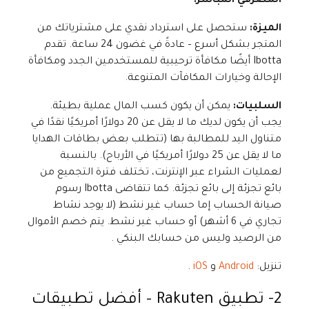
المصرفي المباشر.
الميزة:
ستحصل على استرداد نقدي على مشترياتك من
المتجر بشكل أسرع – عادةً في غضون 24 ساعة. تقدم
Ibotta أيضًا مكافأة ترحيبية للمستخدمين الجدد ومكافأة
الإحالة وخيارات المكافآت المتنوعة.
السلبيات:
يمكن أن يكون كسب المال عملية بطيئة.
يجب أن يكون لديك ما لا يقل عن 20 دولارًا أمريكيًا نقدًا في
متناول اليد للمطالبة بها (تتطلب بعض بطاقات الهدايا
ما لا يقل عن 25 دولارًا أمريكيًا في الأرباح). بالنسبة
لعمليات الشراء عبر الإنترنت، تختلف فترة التجميع من
بائع تجزئة إلى بائع تجزئة. كما تتقاضى Ibotta رسوم
صيانة الحساب إما حساب غير نشط (لا يوجد نشاط
تجاري في 6 أشهر) أو حساب غير نشط. يتم خصم الأموال
من الرصيد وليس من حسابك البنكي .
تنزيل:
Android
و
iOS
.
2- تطبيق
Rakuten – أفضل تطبيقات