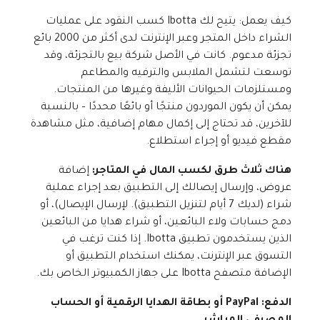
كيف يعمل: يتيح لك Ibotta كسب النقود على عمليات
الشراء داخل المتجر وعبر الإنترنت لدى أكثر من 2000 بائع
تجزئة مدعوم. كانت في الأصل شركة بيع بالتجزئة، وقد
توسعت لتشمل الملابس والترفيه والمطاعم
ومستلزمات الحيوانات الأليفة وغيرها من المنتجات.
يمكن أن يكون الموردون منتجًا أو بائعًا محددًا – بالنسبة
للآخرين، قد تحتاج إلى إكمال مهام إضافية، مثل مشاهدة
مقطع فيديو أو إجراء استطلاع.
هناك ثلاث طرق لكسب المال في المتاجر:
إضافة
عروض، وإرسال إيصالك إلى التطبيق بعد إجراء عملية
شراء (لديك 7 أيام لتنزيل التطبيق). لإرسال الإيصال)، أو
دمج حسابات ولاء البائعين، أو شراء هدايا من البائعين
الذين يستخدمون تطبيق Ibotta. إذا كنت ترغب في
التسوق عبر الإنترنت، يمكنك استخدام التطبيق أو
الإضافة متصفح Ibotta على جهاز الكمبيوتر الخاص بك.
الدفع: PayPal أو بطاقة الهدايا الرقمية أو الحساب