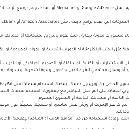
: اشترك في شبكة إعلانية ، مثل le AdSense
اء منشورات مدونة برعاية ، حيث تقوم بالترويج لمنتجاتها أو خدماته
ل الكتب الإلكترونية أو الدورات التدريبية أو المواد المطبوعة أو القوالب. استخدم م
 أو الكتابة المستقلة أو التصميم الجرافيكي أو التدريب. أنشئ صفحة “Hire Me” أو “ with Me
رد أو وصول مجتمعي للقراء الذين يدفعون رسومًا شهرية أو سنوية. 
 بك ويريدون دعمك. يمكنك استخدام منصات مثل PayPal أو Ko-fi أو Buy Me a Coffee.
ندوات عبر الإنترنت أو ورش عمل مباشرة أو مسجلة مسبقًا حول م
دماتك.
ك لإعادة استخدامه من قبل مواقع الويب أو المنافذ الإعلامية الأخرى