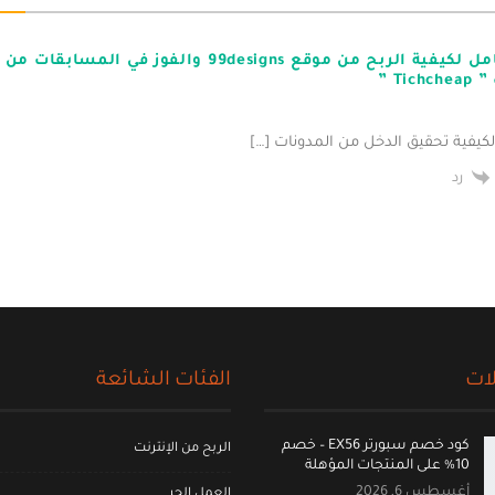
الشرح الكامل لكيفية الربح من موقع 99designs والفوز 
Ti ”
رد
ات
الفئات الشائعة
كود خصم سبورتر EX56 – خصم
الربح من الإنترنت
10% على المنتجات المؤهلة
أغسطس 6, 2026
العمل الحر