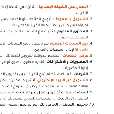
الإعلان على الشبكة الإعلانية
النقرات.
التسويق بالعمولة
إجراؤها من خلال رابط الإحالة الفريد الخاص بك.
المحتوى المدعوم
: اشترك مع العلامات التجارية لإنش
للحفاظ على الثقة.
بيع المنتجات الرقمية
: قم بإنشاء وبيع المنتجات الرقمية مث
Shopify
لإدارة المبيعات والتوزيع.
عرض الخدمات
: استخدم مدونتك للترويج لخدماتك ، مثل الاستشارات
العضويات والاشتراكات
: تقديم محتوى حصري أو موا
إدارة العضويات.
التبرعات
: قم بإعداد نظام تبرع للقراء الذين يقدرون المحتوى الخاص
التسويق عبر البريد الإلكتروني
:
SendinBlue. استثمر قائمتك عن طريق الترويج للمنتجات التابعة أو منتجاتك الخاصة أو المحتوى المدعوم.
استضف ندوات أو ورش عمل عبر الإنترنت
: استضف 
للوصول إلى الحدث أو استخدامه للترويج لمنتجاتك أو خ
ترخيص المحتوى الخاص بك
: قم بترخيص محتوى مدونت