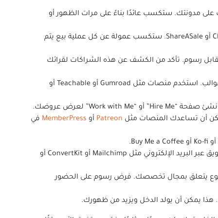
Goog أو Media.net أو Ezoic ، وقم بوضع الإعلانات على مدونتك. ستكسب عائدًا بناءً على مرات الظهور أو
: الترويج للمنتجات أو الخدمات من الشركات التي تقدم برامج تابعة ، مثل Amazon Associates أو ClickBank أو ShareASale. ستكسب عمولة عن كل عملية بيع يتم
ا مقابل رسوم. تأكد من الكشف عن هذه الشراكات لقرائك
نصات مثل Gumroad أو Teachable أو
Work” لعرض عروضك.
يمكن أن تساعدك المنصات مثل
Patreon
أو
MemberPress
في
أنشئ قائمة بريد إلكتروني للحفاظ على التواصل المباشر مع جمهورك. استخدم منصات التسويق عبر البريد الإلكتروني مثل Mailchimp أو ConvertKit أو
وضوع يتعلق بمجال تخصصك. فرض رسوم على الحضور
. هذا يمكن أن يولد الدخل ويزيد من ظهورك.