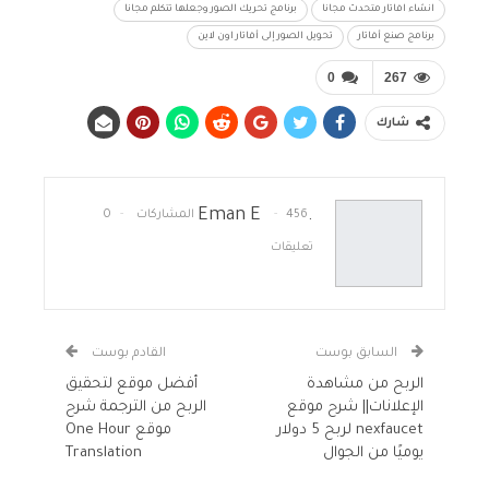
انشاء افاتار متحدث مجانا
برنامج تحريك الصور وجعلها تتكلم مجانا
برنامج صنع أفاتار
تحويل الصور إلى أفاتار اون لاين
0
267
شارك
.Eman E
456 المشاركات
0
تعليقات
السابق بوست
القادم بوست
الربح من مشاهدة
أفضل موقع لتحقيق
الإعلانات|| شرح موقع
الربح من الترجمة شرح
nexfaucet لربح 5 دولار
موقع One Hour
يوميًا من الجوال
Translation