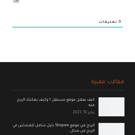
0
تعليقات
مقالات مميزة
كيف يعمل موقع مستقل ؟ وكيف يمكنك الربح
منه
يناير 10, 2023
الربح من موقع Shopee دليل شامل للمبتدئين في
الربح من مجال…