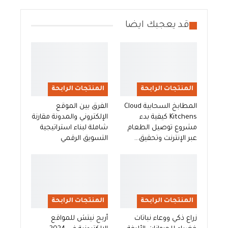
قد يعجبك ايضا
المنتجات الرابحة
المنتجات الرابحة
المطابخ السحابية Cloud
الفرق بين الموقع
Kitchens كيفية بدء
الإلكتروني والمدونة مقارنة
مشروع توصيل الطعام
شاملة لبناء استراتيجية
عبر الإنترنت وتحقيق…
التسويق الرقمي
المنتجات الرابحة
المنتجات الرابحة
زراع ذكي ووعاء نباتات
أربح نيتش للمواقع