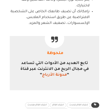
يتم تحديد لون البشرة وكافة التفاصيل وفقا
لاختيارك.
بإمكانك أن تضيف طابعك الخاص على الشخصية
الافتراضية عن طريق استخدام الملابس،
الإكسسوارات، تصفيف الشعر والمزيد.
ملحوظة
تابع العديد من الأدوات التي تساعد
في مجال الربح من الانترنت عبر قناة
“
مدونة الأرباح
“
إنشاء افاتار تتحدث
انشاء افاتار
انشاء افاتار متحدث