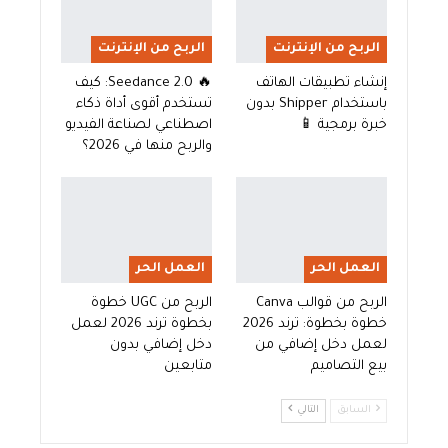
الربح من الإنترنت
الربح من الإنترنت
إنشاء تطبيقات الهاتف
🔥 Seedance 2.0: كيف
باستخدام Shipper بدون
تستخدم أقوى أداة ذكاء
خبرة برمجية 📱
اصطناعي لصناعة الفيديو
والربح منها في 2026؟
العمل الحر
العمل الحر
الربح من قوالب Canva
الربح من UGC خطوة
خطوة بخطوة: ترند 2026
بخطوة ترند 2026 لعمل
لعمل دخل إضافي من
دخل إضافي بدون
بيع التصاميم
متابعين
السابق
التالي