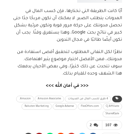
أيًا كانت الطريقة التي تختارها، فإن كسب المال في
المدونات يتطلب الصبر. لا يمكنك أن تكون مربحًا جدًا حتى
تحصل مدونتك على حركة مرور قوية وتكون مرئية بشكل
كبير في نتائج بحث Google، وهذا يستغرق وقتًا. يجب أن
تكون أيضًا طالبًا في مجال التدوين.
نظرًا لكل التفاني المطلوب لتحقيق أقصى استفادة من
مدونتك، فمن الأفضل اختيار موضوع يثير اهتمامك.
سوف تتحدث عن ذلك كثيرًا، وفي بعض الأحيان يدفعك
هذا الشغف وحده للقيام بذلك.
<<< في أمان الله >>>
4 طرق لكسب المال من المدونات
Amazon Associates
Amazon.
Rakuten Marketing
Google Adsense
FlexOffers.com
CJ Affiliate
ShareASale
2
107