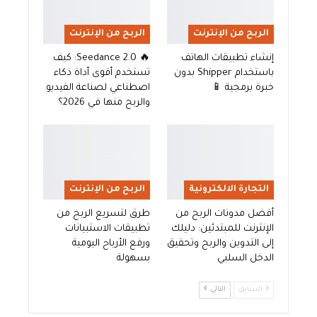
الربح من الإنترنت
الربح من الإنترنت
إنشاء تطبيقات الهاتف
🔥 Seedance 2.0: كيف
باستخدام Shipper بدون
تستخدم أقوى أداة ذكاء
خبرة برمجية 📱
اصطناعي لصناعة الفيديو
والربح منها في 2026؟
التجارة الالكترونية
الربح من الإنترنت
أفضل مدونات الربح من
طرق لتسريع الربح من
الإنترنت للمبتدئين: دليلك
تطبيقات الاستبيانات
إلى التدوين والربح وتحقيق
ورفع الأرباح اليومية
الدخل السلبي
بسهولة
السابق
التالي