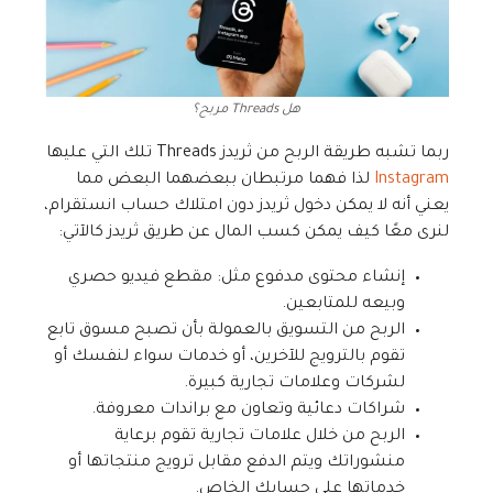
هل Threads مربح؟
ربما تشبه طريقة الربح من ثريدز Threads تلك التي عليها
Instagram
لذا فهما مرتبطان ببعضهما البعض مما
يعني أنه لا يمكن دخول ثريدز دون امتلاك حساب انستقرام،
لنرى معًا كيف يمكن كسب المال عن طريق ثريدز كالآتي:
إنشاء محتوى مدفوع مثل: مقطع فيديو حصري
وبيعه للمتابعين.
الربح من التسويق بالعمولة بأن تصبح مسوق تابع
تقوم بالترويج للآخرين، أو خدمات سواء لنفسك أو
لشركات وعلامات تجارية كبيرة.
شراكات دعائية وتعاون مع براندات معروفة.
الربح من خلال علامات تجارية تقوم برعاية
منشوراتك ويتم الدفع مقابل ترويج منتجاتها أو
خدماتها على حسابك الخاص.