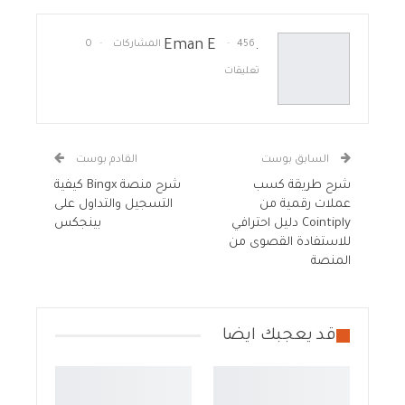
.Eman E
456 المشاركات
0
تعليقات
السابق بوست
القادم بوست
شرح طريقة كسب
شرح منصة Bingx كيفية
عملات رقمية من
التسجيل والتداول على
Cointiply دليل احترافي
بينجكس
للاستفادة القصوى من
المنصة
قد يعجبك ايضا