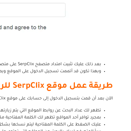
بعد ذلك عليك تثبيت امتداد متصفح SerpClix على متصفح الويب الخاص بك، ويتم تحميل الامتداد من خلال Download SerpClix Browser Extension now.
وبهذا تكون قد أتممت تسجيل الدخول على الموقع ويمك
طريقة عمل موقع SerpClix للربح من النقرات
الآن بعد أن قمت بتسجيل الدخول إلى حسابك على موقع SerpClix وتثبيت الأداة على المتصفح الخاص بك:
تظهر لك عداد البحث عن روابط الموقع التي يتم زيارتها
بمجرد توافر أحد المواقع تظهر لك الكلمة المفتاحية مك
عليك الضغط على الكلمة المفتاحية ليتم نسخها بشكل تلق