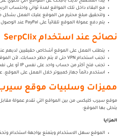
يبدأ المتصفح لديك بالبحث عن المواقع التي تحتوي على ت
مع البقاء داخل تلك المواقع لمدة ثواني واحتساب الربح من 0.05 دولار إلى 0.10 دولار على 
ولتحقيق مبلغ محترم من الموقع عليك العمل بشكل مت
يتم دفع عمولة الموقع تلقائياً على PayPal عند الوصول إلى الحد الأدنى للسحب وهو 5 دولار.
نصائح عند استخدام SerpClix
يتطلب العمل على الموقع أشخاص حقيقيين لديهم عناوين IP تصلح للانضمام إلى ا
تجنب استخدام VPN حتى لا يتم حظر حسابك، لأن الموقع يتمتع بخوارزميات يمكنها كشف أنك تستخدم VPN لتغيير الموقع.
تجنب فتح أكثر من حساب واحد على نفس IP أو على نفس الجهاز.
استخدم دائماً جهاز كمبيوتر خلال العمل على الموقع، عل
مميزات وسلبيات موقع سيرب
موقع سيرب كليكس من بين المواقع التي تقدم عمولة مقابل الن
يتحلى بها الموقع:
المزايا
الموقع سهل الاستخدام ويتمتع بواجهة استخدام وتح