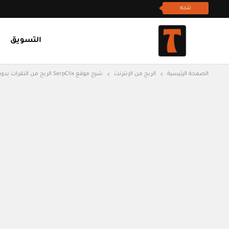
تتجه
التسويق
الصفحة الرئيسية
الربح من الإنترنت
شرح موقع SerpClix الربح من النقرات بدون رأس مال وبدون خبرة 0.10$ على كل نقرة