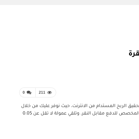
0
211
، فإليك شرح موقع SerpClix، الذي يعد من أفضل المواقع في تحقيق الربح المستدام من الانترنت، حيث نوفر عليك من خلال
هذا المقال شرح كافي ووافي لاستغلال الوقت الضائع في تحقيق وبناء دخل سلبي على الانترنت بأقل جهد لذا نتابع معاً هذا الموقع المخصص للدفع مقابل النقر، وتلقي عمولة لا تقل عن 0.05