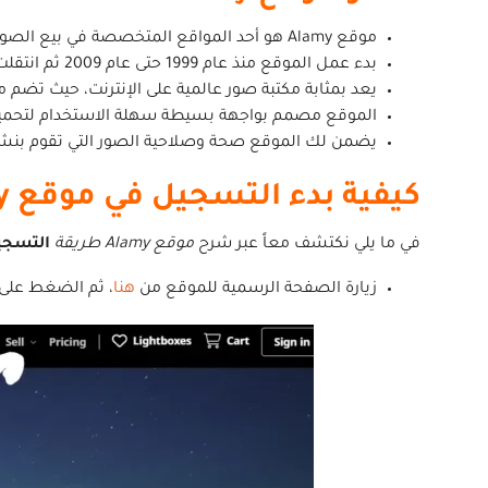
موقع Alamy هو أحد المواقع المتخصصة في بيع الصور عبر الإنترنت، حيث يتيح للمصورين الاحترافيين بيع صورهم والكسب منها.
بدء عمل الموقع منذ عام 1999 حتى عام 2009 ثم انتقلت ملكيته إلى شركة Getty images، وهو الآن أحد أشهر مواقع الربح من بيع الصور عبر الإنترنت.
يعد بمثابة مكتبة صور عالمية على الإنترنت، حيث تضم مجموعة ضخمة من ال
الموقع مصمم بواجهة بسيطة سهلة الاستخدام لتحميل الصور بنسبة 
يضمن لك الموقع صحة وصلاحية الصور التي تقوم بنشر
كيفية بدء التسجيل في موقع Alamy
في ما يلي نكتشف معاً عبر شرح
موقع Alamy طريقة
التسجي
زيارة الصفحة الرسمية للموقع من
هنا
، ثم الضغط على أيقونة sell ومنها اختيار butor