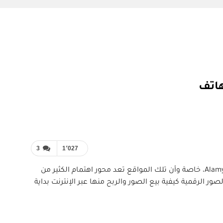
3
1٬027
في ظل تزايد الاعتماد على الصور الرقمية بشكل يومي، ظهرت العديد من مواقع بيع الصور، نعرض لكم اليوم من أبرزها شرح موقع Alamy، خاصة وأن تلك المواقع تعد محور اهتمام الكثير من
 الرقمية كيفية بيع الصور والربح منها عبر الإنترنت بداية