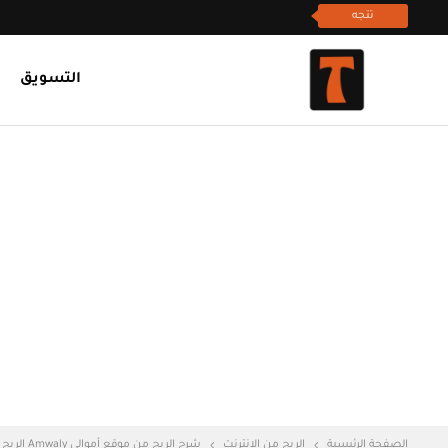
تتجه
التسويق
الصفحة الرئيسية
الربح من الإنترنت
شرح الربح من موقع أموالي Amwaly الربح من كتابة المقالات بدون امتلاك حساب أدسنس