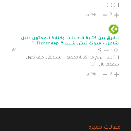
[…] […]
0
رد
الفرق بين كتابة الإعلانات وكتابة المحتوى دليل
شامل - مدونة تيش شيب ” Tichcheap ”
1 سنة
[…] دليل الربح من كتابة المحتوى التسويقي: كيف تحول
شغفك بال… […]
0
رد
مقالات مميزة