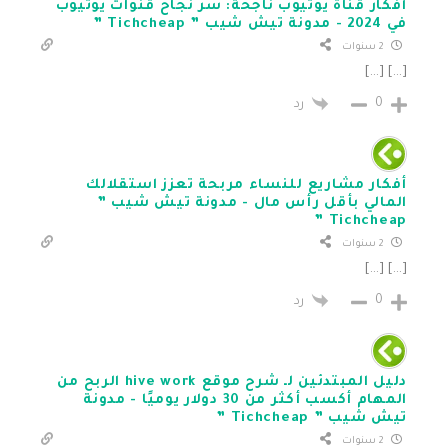
أفكار قناة يوتيوب ناجحة: سر نجاح قنوات يوتيوب
في 2024 - مدونة تيش شيب ” Tichcheap ”
2 سنوات
[…] […]
0
رد
أفكار مشاريع للنساء مربحة تعزز استقلالك
المالي بأقل رأس مال - مدونة تيش شيب ”
Tichcheap ”
2 سنوات
[…] […]
0
رد
دليل المبتدئين لـ شرح موقع hive work الربح من
المهام أكسب أكثر من 30 دولار يوميًا - مدونة
تيش شيب ” Tichcheap ”
2 سنوات