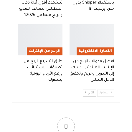
باستخدام Shipper بدون
تستخدم أقوى أداة ذكاء
خبرة برمجية 📱
اصطناعي لصناعة الفيديو
والربح منها في 2026؟
التجارة الالكترونية
الربح من الإنترنت
أفضل مدونات الربح من
طرق لتسريع الربح من
الإنترنت للمبتدئين: دليلك
تطبيقات الاستبيانات
إلى التدوين والربح وتحقيق
ورفع الأرباح اليومية
الدخل السلبي
بسهولة
السابق
التالي
0