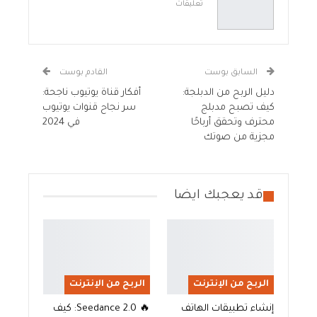
تعليقات
السابق بوست
القادم بوست
دليل الربح من الدبلجة:
أفكار قناة يوتيوب ناجحة:
كيف تصبح مدبلج
سر نجاح قنوات يوتيوب
محترف وتحقق أرباحًا
في 2024
مجزية من صوتك
قد يعجبك ايضا
الربح من الإنترنت
الربح من الإنترنت
إنشاء تطبيقات الهاتف
🔥 Seedance 2.0: كيف