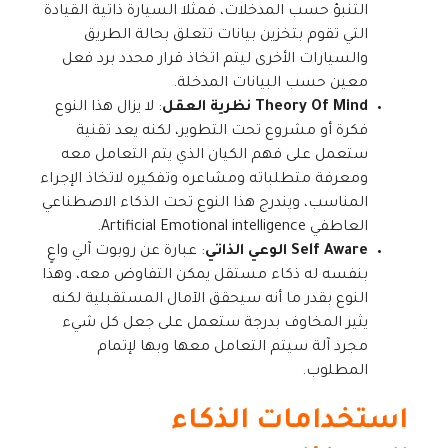
التنبؤ حسب المدخلات، فمثلا السيارة ذاتية القيادة
التي تقوم بتخزين بيانات تتعلق بحالة الطريق
والسيارات الأخرى ليتم اتخاذ قرار محدد برد فعل
معين حسب البيانات المدخلة.
Theory Of Mind نظرية العقل
: لا يزال هذا النوع
فكرة أو مشروع تحت التطوير، لكنه يعد تقنية
ستعمل على فهم الكيان الذي يتم التعامل معه
ومعرفة متطلباته ومشاعره وتفكيره لاتخاذ الإجراء
المناسب، ويندرج هذا النوع تحت الذكاء الاصطناعي
العاطفي Artificial Emotional intelligence.
Self Aware الوعي الذاتي
: عبارة عن روبوت آلي واعٍ
بنفسه له ذكاء مستقل يمكن التفاوض معه، وهذا
النوع بقدر ما أنه سيحقق الآمال المستقبلية لكنه
يثير المخاوف بدرجة ستعمل على جعل كل شيء
مجرد آلة سيتم التعامل معها وبها لإتمام
المطلوب.
استخدامات الذكاء