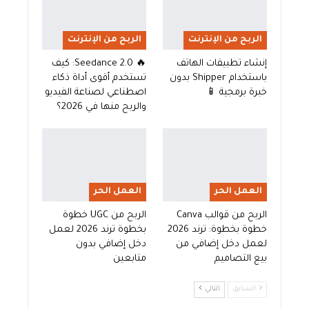
الربح من الإنترنت
الربح من الإنترنت
إنشاء تطبيقات الهاتف
🔥 Seedance 2.0: كيف
باستخدام Shipper بدون
تستخدم أقوى أداة ذكاء
خبرة برمجية 📱
اصطناعي لصناعة الفيديو
والربح منها في 2026؟
العمل الحر
العمل الحر
الربح من قوالب Canva
الربح من UGC خطوة
خطوة بخطوة: ترند 2026
بخطوة ترند 2026 لعمل
لعمل دخل إضافي من
دخل إضافي بدون
بيع التصاميم
متابعين
السابق
التالي