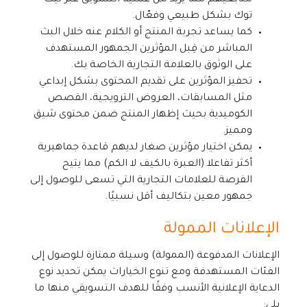
متابعيهم مما يزيد من عملية التسويق عبر تيك
توك بشكل طبيعي وفعّال.
كما يساعد تجربة المنتج أو الكلام عنه خلال البث
المباشر من قِبل المؤثرين الجمهور المستهدف
على الوثوق بالعلامة التجارية الخاصة بك.
تحفيز المؤثرين على تقديم المحتوى بشكل إبداعي
مثل المسابقات، العروض الترويجية، القصص
الكوميدية بحيث إظهار المنتج ضمن محتوى شيق
ومميز.
يمكن اختيار مؤثرين صغار لديهم قاعدة جماهيرية
أكثر تفاعلا (العبرة بالكيف لا الكم) مما يتيح
الفرصة للعلامات التجارية التي تسعى للوصول إلى
جمهور معين بتكاليف أقل نسبيًا.
الإعلانات الممولة
الإعلانات المدفوعة (الممولة) وسيلة ممتازة للوصول إلى
الفئات المستهدفة ومع تنوع الخيارات يمكن تحديد نوع
الدعاية الإعلانية الأنسب وفقًا للهدف التسويقي منها ما
يلي: