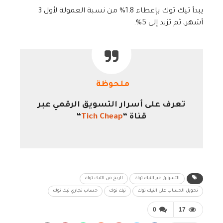
يبدأ تيك توك بإعطاء 1.8% من نسبة العمولة لأول 3
أشهر، ثم تزيد إلى 5%.
ملحوظة
تعرف على أسرار التسويق الرقمي عبر
قناة “
Tich Cheap
“
التسويق عبر التيك توك
الربح من التيك توك
تحويل الحساب على التيك توك
تيك توك
حساب تجاري تيك توك
0
17