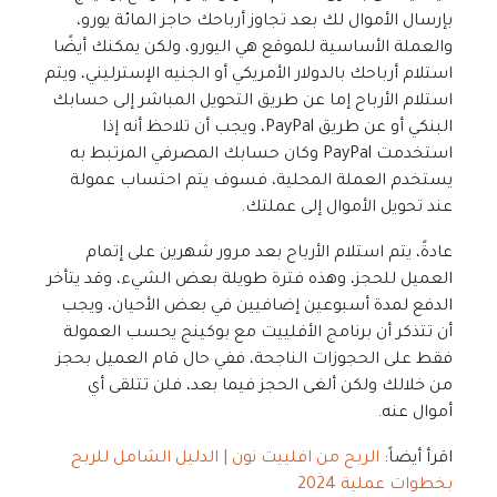
بإرسال الأموال لك بعد تجاوز أرباحك حاجز المائة يورو،
والعملة الأساسية للموقع هي اليورو، ولكن يمكنك أيضًا
استلام أرباحك بالدولار الأمريكي أو الجنيه الإسترليني، ويتم
استلام الأرباح إما عن طريق التحويل المباشر إلى حسابك
البنكي أو عن طريق PayPal، ويجب أن تلاحظ أنه إذا
استخدمت PayPal وكان حسابك المصرفي المرتبط به
يستخدم العملة المحلية، فسوف يتم احتساب عمولة
عند تحويل الأموال إلى عملتك.
عادةً، يتم استلام الأرباح بعد مرور شهرين على إتمام
العميل للحجز، وهذه فترة طويلة بعض الشيء، وقد يتأخر
الدفع لمدة أسبوعين إضافيين في بعض الأحيان، ويجب
أن تتذكر أن برنامج الأفلييت مع بوكينج يحسب العمولة
فقط على الحجوزات الناجحة، ففي حال قام العميل بحجز
من خلالك ولكن ألغى الحجز فيما بعد، فلن تتلقى أي
أموال عنه.
اقرأ أيضاً:
الربح من افلييت نون | الدليل الشامل للربح
بخطوات عملية 2024