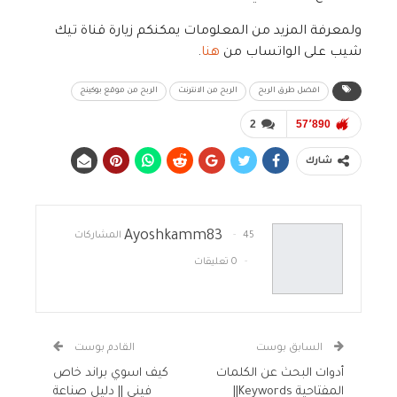
ولمعرفة المزيد من المعلومات يمكنكم زيارة قناة تيك
شيب على الواتساب من
هنا
.
افضل طرق الربح
الربح من الانترنت
الربح من موقع بوكينج
2
57٬890
شارك
Ayoshkamm83
45 المشاركات
0 تعليقات
السابق بوست
القادم بوست
أدوات البحث عن الكلمات
كيف اسوي براند خاص
المفتاحية Keywords||
فيني || دليل صناعة