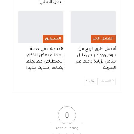
الدخل السلبي
العمل الحر
التسويق
أفضل طرق الربح من
8 تحديات في خدمة
بلوجر وووردبريس دليل
العملاء يمكن للذكاء
شامل لزيادة دخلك عبر
الاصطناعي معالجتها
الإنترنت
بكفاءة [تحديث جديد]
السابق
التالي
0
Article Rating