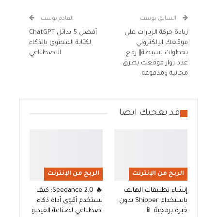
السابق بوست
القادم بوست
زيادة حركة الزيارات على
أفضل 5 بدائل ChatGPT
موقعك الإلكتروني
لكتابة المحتوى بالذكاء
بخطوات بسيطة|| رفع
الاصطناعي
عدد زوار موقعك بطرق
مجانية ومدفوعة
قد يعجبك ايضا
الربح من الإنترنت
الربح من الإنترنت
إنشاء تطبيقات الهاتف
🔥 Seedance 2.0: كيف
باستخدام Shipper بدون
تستخدم أقوى أداة ذكاء
خبرة برمجية 📱
اصطناعي لصناعة الفيديو