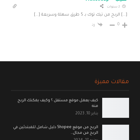
2 سنوات
[…] الربح من تيك توك بـ 5 طرق سهلة وسريعة […]
0
رد
مقالات مميزة
كيف يعمل موقع مستقل ؟ وكيف يمكنك الربح
منه
يناير 10, 2023
الربح من موقع Shopee دليل شامل للمبتدئين في
الربح من مجال…