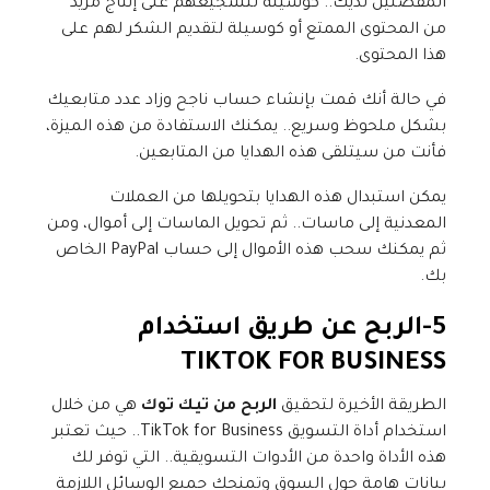
المفضلين لديك.. كوسيلة لتشجيعهم على إنتاج مزيد
من المحتوى الممتع أو كوسيلة لتقديم الشكر لهم على
هذا المحتوى.
في حالة أنك قمت بإنشاء حساب ناجح وزاد عدد متابعيك
بشكل ملحوظ وسريع.. يمكنك الاستفادة من هذه الميزة،
فأنت من سيتلقى هذه الهدايا من المتابعين.
يمكن استبدال هذه الهدايا بتحويلها من العملات
المعدنية إلى ماسات.. ثم تحويل الماسات إلى أموال، ومن
ثم يمكنك سحب هذه الأموال إلى حساب PayPal الخاص
بك.
5-
الربح عن طريق استخدام
TIKTOK FOR BUSINESS
الطريقة الأخيرة لتحقيق
الربح من تيك توك
هي من خلال
استخدام أداة التسويق TikTok for Business.. حيث تعتبر
هذه الأداة واحدة من الأدوات التسويقية.. التي توفر لك
بيانات هامة حول السوق وتمنحك جميع الوسائل اللازمة