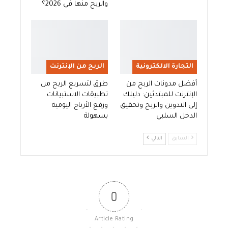
والربح منها في 2026؟
التجارة الالكترونية
الربح من الإنترنت
أفضل مدونات الربح من
طرق لتسريع الربح من
الإنترنت للمبتدئين: دليلك
تطبيقات الاستبيانات
إلى التدوين والربح وتحقيق
ورفع الأرباح اليومية
الدخل السلبي
بسهولة
السابق
التالي
0
Article Rating