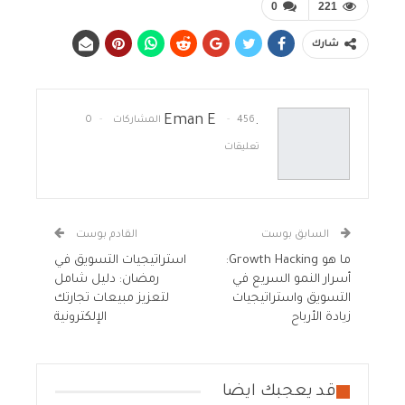
0
221
شارك
.Eman E
456 المشاركات
0
تعليقات
السابق بوست
القادم بوست
ما هو Growth Hacking:
استراتيجيات التسويق في
أسرار النمو السريع في
رمضان: دليل شامل
التسويق واستراتيجيات
لتعزيز مبيعات تجارتك
زيادة الأرباح
الإلكترونية
قد يعجبك ايضا