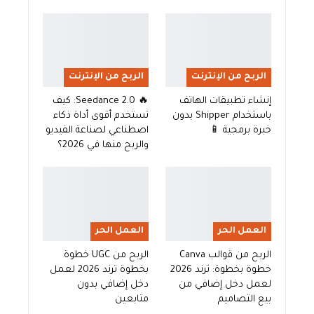
الربح من الإنترنت
الربح من الإنترنت
إنشاء تطبيقات الهاتف
🔥 Seedance 2.0: كيف
باستخدام Shipper بدون
تستخدم أقوى أداة ذكاء
خبرة برمجية 📱
اصطناعي لصناعة الفيديو
والربح منها في 2026؟
العمل الحر
العمل الحر
الربح من قوالب Canva
الربح من UGC خطوة
خطوة بخطوة: ترند 2026
بخطوة ترند 2026 لعمل
لعمل دخل إضافي من
دخل إضافي بدون
بيع التصاميم
متابعين