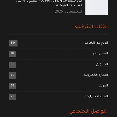
كود خصم مترو برازيل DS140 – خصم 10% على
المنتجات المؤهلة
أغسطس 5, 2026
الفئات الشائعة
الربح من الإنترنت
384
العمل الحر
119
التسويق
89
التجارة الالكترونية
69
الكربتو
38
المنتجات الرابحة
29
التواصل الاجتماعي