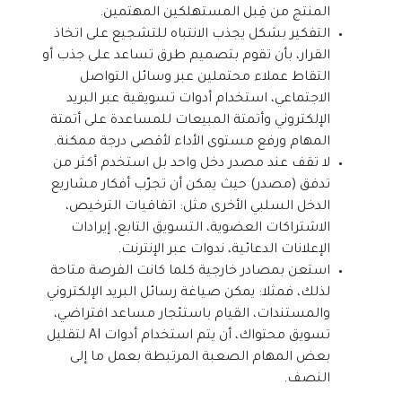
المنتج من قِبل المستهلكين المهتمين.
التفكير بشكل يجذب الانتباه للتشجيع على اتخاذ
القرار، بأن تقوم بتصميم طرق تساعد على جذب أو
التقاط عملاء محتملين عبر وسائل التواصل
الاجتماعي، استخدام أدوات تسويقية عبر البريد
الإلكتروني وأتمتة المبيعات للمساعدة على أتمتة
المهام ورفع مستوى الأداء لأقصى درجة ممكنة.
لا تقف عند مصدر دخل واحد بل استخدم أكثر من
تدفق (مصدر) حيث يمكن أن تجرّب أفكار مشاريع
الدخل السلبي الأخرى مثل: اتفاقيات الترخيص،
الاشتراكات العضوية، التسويق التابع، إيرادات
الإعلانات الدعائية، ندوات عبر الإنترنت.
استعن بمصادر خارجية كلما كانت الفرصة متاحة
لذلك، فمثلا: يمكن صياغة رسائل البريد الإلكتروني
والمستندات، القيام باستئجار مساعد افتراضي،
تسويق محتواك، أن يتم استخدام أدوات AI لتقليل
بعض المهام الصعبة المرتبطة بعمل ما إلى
النصف.