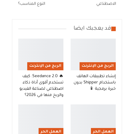
الاصطناعي
النوع المناسب؟
قد يعجبك ايضا
الربح من الإنترنت
الربح من الإنترنت
إنشاء تطبيقات الهاتف
🔥 Seedance 2.0: كيف
باستخدام Shipper بدون
تستخدم أقوى أداة ذكاء
خبرة برمجية 📱
اصطناعي لصناعة الفيديو
والربح منها في 2026؟
العمل الحر
العمل الحر