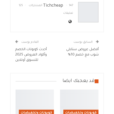
Tichcheap
147 المشاركات
125
تعليقات
السابق بوست
القادم بوست
أفضل عروض ستايلي
أحدث كوبونات الخصم
شوب مع خصم 10%
وأكواد العروض 2025
للتسوق أونلاين
قد يعجبك ايضا
كوبونات وتخفيضات
كوبونات وتخفيضات