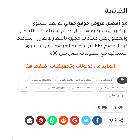
الخاتمة
مع
أفضل عروض موقع كفالي
لم يعد التسوق
الإلكتروني مجرد رفاهية، بل أصبح وسيلة ذكية للتوفير
والحصول على منتجات مميزة بأسعار لا تقارن. استخدم
كود الخصم
GFF
الآن واغتنم الفرصة لتجربة تسوق
استثنائية مع خصومات تصل حتى 80%.
المزيد من
كوبونات وتخفيضات أضغط هنا
أزياء كفالي
أفضل عروض موقع كفالي
تخفيضات كفالي
تسوق أونلاين كفالي
خصومات كفالي
عروض كفالي السعودية
كفالي
كوبون كفالي
0
8
شارك